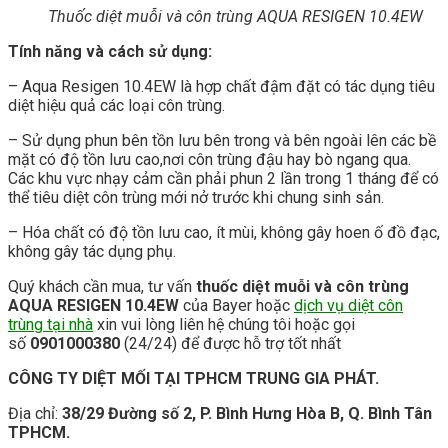
Thuốc diệt muỗi và côn trùng AQUA RESIGEN 10.4EW
Tính năng và cách sử dụng:
– Aqua Resigen 10.4EW là hợp chất đậm đặt có tác dụng tiêu
diệt hiệu quả các loại côn trùng.
– Sử dụng phun bên tồn lưu bên trong và bên ngoài lên các bề
mặt có độ tồn lưu cao,nơi côn trùng đậu hay bò ngang qua.
Các khu vực nhạy cảm cần phải phun 2 lần trong 1 tháng để có
thể tiêu diệt côn trùng mới nở trước khi chung sinh sản.
– Hóa chất có độ tồn lưu cao, ít mùi, không gây hoen ố đồ đạc,
không gây tác dụng phụ.
Quý khách cần mua, tư vấn
thuốc diệt muỗi và côn trùng
AQUA RESIGEN 10.4EW
của Bayer hoặc
dịch vụ diệt côn
trùng tại nhà
xin vui lòng liên hệ chúng tôi hoặc gọi
số
0901000380
(24/24) để được hỗ trợ tốt nhất
CÔNG TY DIỆT MỐI TẠI TPHCM TRUNG GIA PHÁT.
Địa chỉ:
38/29 Đường số 2, P. Bình Hưng Hòa B, Q. Bình Tân
TPHCM.