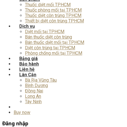
Thuốc diệt mối TPHCM
Thuốc phòng mối tại TPHCM
Thuốc diệt côn trùng TPHCM
Thiết bị diệt côn trùng TPHCM
Dịch vụ
Diệt mối tại TPHCM
Bán thuốc diệt côn trùng
Bán thuốc diệt mối tại TPHCM
Diệt côn trùng tại TPHCM
Phòng chống mối tại TPHCM
Bảng giá
Bảo hành
Liên hệ
Lân Cận
Bà Rịa Vũng Tàu
Bình Dương
Đồng Nai
Long An
Tây Ninh
Buy now
Đăng nhập