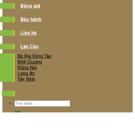
Bảng giá
Bảo hành
Liên hệ
Lân Cận
Bà Rịa Vũng Tàu
Bình Dương
Đồng Nai
Long An
Tây Ninh
Tìm
kiếm: