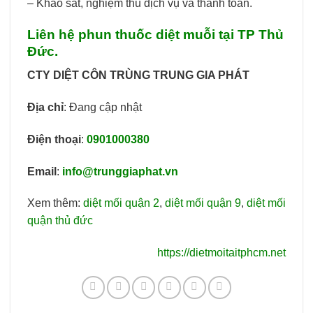
– Khảo sát, nghiệm thu dịch vụ và thanh toán.
Liên hệ phun thuốc diệt muỗi tại TP Thủ
Đức.
CTY DIỆT CÔN TRÙNG TRUNG GIA PHÁT
Địa chỉ
: Đang cập nhật
Điện thoại
:
0901000380
Email
:
info@trunggiaphat.vn
Xem thêm:
diệt mối quận 2
,
diệt mối quận 9
,
diệt mối
quận thủ đức
https://dietmoitaitphcm.net