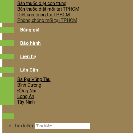
Bán thuốc diệt côn trùng
Bán thuốc diệt mối tại TPHCM
Diệt côn trùng tại TPHCM
Phòng chống mối tại TPHCM
Bảng giá
Bảo hành
Liên hệ
Lân Cận
Bà Rịa Vũng Tàu
Bình Dương
Đồng Nai
Long An
Tây Ninh
Tìm kiếm: