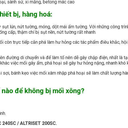
oại, sành sứ, xi măng, betong mác cao
hiết bị, hàng hoá:
ây sụt lún, nứt tường, móng, dột mái ẩm tường. Với những công tr
ống cấp, thậm chí bị sụt nền, nứt tường rất nhanh.
ối còn trực tiếp cắn phá làm hư hỏng các tác phẩm điêu khắc, hội
 đường di chuyển và để làm tổ nên dễ gây chập điện, nhất là tại
 cao khác việc mối gây ẩm, phá hoại sẽ gây hư hỏng nặng, nhanh khó
i sợi, bánh kẹo việc mối xâm nhập phá hoại sẽ làm chất lượng hà
 nào để không bị mối xông?
ình.
 240SC / ALTRISET 200SC.