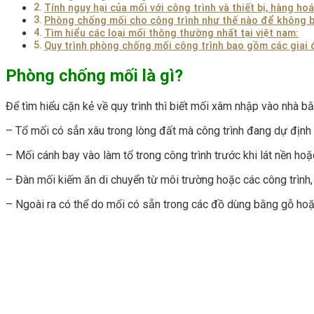
Tính nguy hại của mối với công trình và thiết bị, hàng hoá
Phòng chống mối cho công trình như thế nào để không b
Tìm hiểu các loại mối thông thường nhất tại việt nam:
Quy trình phòng chống mối công trình bao gồm các giai 
Phòng chống mối là gì?
Để tìm hiểu cặn kẻ về quy trình thì biết mối xâm nhập vào nhà b
– Tổ mối có sẳn xâu trong lòng đất mà công trình đang dự định 
– Mối cánh bay vào làm tổ trong công trình trước khi lát nền hoặ
– Đàn mối kiếm ăn di chuyển từ môi trường hoặc các công trình, 
– Ngoài ra có thể do mối có sẵn trong các đồ dùng bằng gỗ hoặc