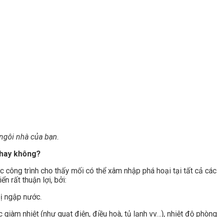
ngôi nhà của bạn.
 hay không?
 công trình cho thấy mối có thể xâm nhập phá hoại tại tất cả các
n rất thuận lợi, bởi:
bị ngập nước.
ặc giàm nhiệt (như quạt điện, điều hoà, tủ lạnh vv…), nhiệt độ phòn