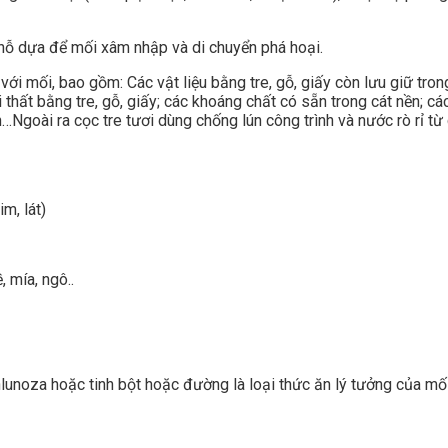
chỗ dựa để mối xâm nhập và di chuyển phá hoại.
ới mối, bao gồm: Các vật liệu bằng tre, gỗ, giấy còn lưu giữ tro
i thất bằng tre, gỗ, giấy; các khoáng chất có sẵn trong cát nền; c
ình…Ngoài ra cọc tre tươi dùng chống lún công trình và nước rò rỉ
m, lát)
, mía, ngô..
nlunoza hoặc tinh bột hoặc đường là loại thức ăn lý tưởng của mối