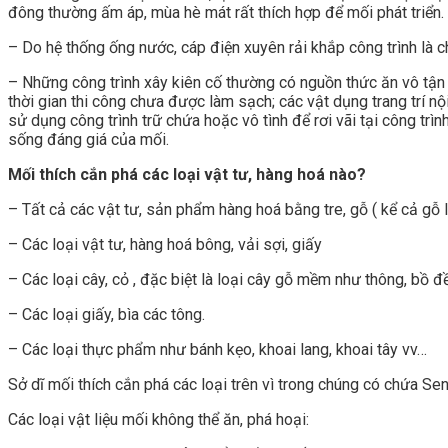
đông thường ấm áp, mùa hè mát rất thích hợp để mối phát triển.
– Do hệ thống ống nước, cáp điện xuyên rải khắp công trình là 
– Những công trình xây kiên cố thường có nguồn thức ăn vô tận v
thời gian thi công chưa được làm sạch; các vật dụng trang trí nộ
sử dụng công trình trữ chứa hoặc vô tình để rơi vãi tại công tr
sống đáng giá của mối.
Mối thích cắn phá các loại vật tư, hàng hoá nào?
– Tất cả các vật tư, sản phẩm hàng hoá bằng tre, gỗ ( kể cả gỗ li
– Các loại vật tư, hàng hoá bông, vải sợi, giấy
– Các loại cây, cỏ , đặc biệt là loại cây gỗ mềm như thông, bồ đề
– Các loại giấy, bìa các tông.
– Các loại thực phẩm như bánh kẹo, khoai lang, khoai tây vv…
Sở dĩ mối thích cắn phá các loại trên vì trong chúng có chứa Se
Các loại vật liệu mối không thể ăn, phá hoại: