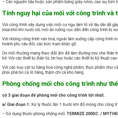
– Các nguyên liệu hoặc sản phẩm bằng giấy nilon, cao su; kim l
Tính nguy hại của mối với công trình và t
Với công trình xây dựng việc mối cư ngụ làm tổ về lâu dài dễ g
mùa khô khi nước rút, mối ăn ruỗng cọc dẫn đến công trình bị xu
Với những công trình văn hoá, ngoài làm xuống cấp công trình m
hoành phi, câu đối, các bức trạm khắc gỗ.
Do mối thường mang theo đất ẩm để làm đường mui che thân trên
hở. Với các thiết bị điện tử, tin học hoặc các thiết bị kỹ thuật
Với các loại vật tư hàng hoá công nghệ phẩm, thực phẩm như vả
phải phá bỏ cả lô hàng, thậm chí cả kho hàng.
Phòng chống mối cho công trình như thế
có 3 giai đoạn để phòng mối cho công trình tốt nhất:
a/ Giai đoạn 1:
Xử lý thuốc lần 1 trước khi đổ móng cho công tr
– Sử dụng thuốc phòng chống mối:
TERMIZE 200SC / MYTHIC