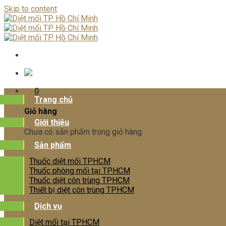
Skip to content
0
Trang chủ
Giỏ hàng
Giới thiệu
Chưa có sản phẩm trong giỏ hàng.
Sản phẩm
Thuốc diệt mối TPHCM
Thuốc phòng mối tại TPHCM
Thuốc diệt côn trùng TPHCM
Thiết bị diệt côn trùng TPHCM
Dịch vụ
Diệt mối tại TPHCM