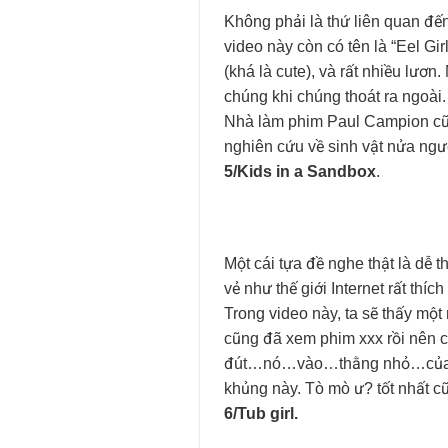
Không phải là thứ liên quan đến
video này còn có tên là “Eel Gir
(khá là cute), và rất nhiều lươ
chúng khi chúng thoát ra ngoài. T
Nhà làm phim Paul Campion cũng
nghiên cứu về sinh vật nửa ngườ
5/Kids in a Sandbox
.
Một cái tựa đề nghe thật là dễ 
vẻ như thế giới Internet rất thích
Trong video này, ta sẽ thấy một
cũng đã xem phim xxx rồi nên c
đút…nó…vào…thằng nhỏ…của ngư
khủng này. Tò mò ư? tốt nhất c
6/Tub girl.