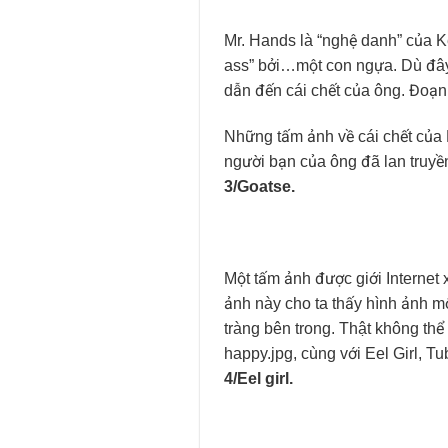
Mr. Hands là “nghệ danh” của 
ass” bởi…một con ngựa. Dù đây 
dẫn đến cái chết của ông. Đoạ
Những tấm ảnh về cái chết của
người bạn của ông đã lan truyền 
3/Goatse.
Một tấm ảnh được giới Internet 
ảnh này cho ta thấy hình ảnh 
tràng bên trong. Thật không thể 
happy.jpg, cùng với Eel Girl, T
4/Eel girl.