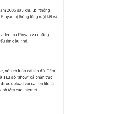
năm 2005 sau khi…bị “thông
inyan bị thủng lồng ruột kết và
n video mà Pinyan và những
́u tim đâu nhé.
se, nên có luôn cái tên đó. Tấm
à sau đó “show” cả phần trực
n được upload với cái tên file là
kinh tởm của Internet.