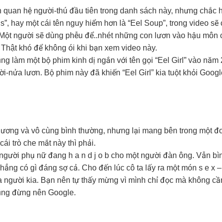
 quan hệ người-thú đầu tiên trong danh sách này, nhưng chắc h
ls”, hay một cái tên nguy hiểm hơn là “Eel Soup”, trong video sẽ
n. Một người sẽ dùng phễu để..nhét những con lươn vào hậu môn 
hật khó để không ói khi bạn xem video này.
 làm một bộ phim kinh dị ngắn với tên gọi “Eel Girl” vào năm
i-nửa lươn. Bộ phim này đã khiến “Eel Girl” kia tuột khỏi Googl
thương và vô cùng bình thường, nhưng lại mang bên trong một 
 cái trò che mắt này thì phải.
 người phụ nữ đang h a n d j o b cho một người đàn ông. Vẫn bì
hẳng có gì đáng sợ cả. Cho đến lúc cô ta lấy ra một món s e x
ời kia. Bạn nên tự thấy mừng vì mình chỉ đọc mà không cần
ũng đừng nên Google.