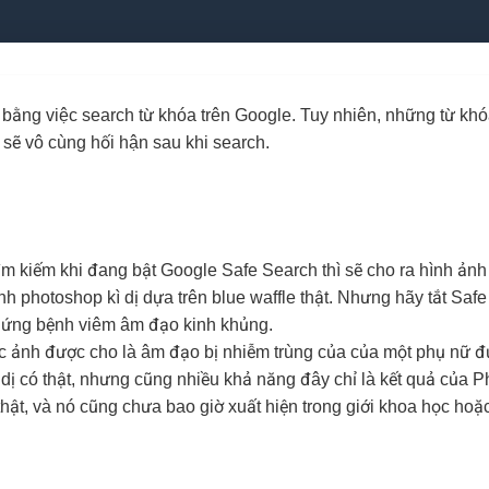
lời bằng việc search từ khóa trên Google. Tuy nhiên, những từ kh
 sẽ vô cùng hối hận sau khi search.
ìm kiếm khi đang bật Google Safe Search thì sẽ cho ra hình ả
nh photoshop kì dị dựa trên blue waffle thật. Nhưng hãy tắt Safe
hứng bệnh viêm âm đạo kinh khủng.
ảnh được cho là âm đạo bị nhiễm trùng của của một phụ nữ đượ
 dị có thật, nhưng cũng nhiều khả năng đây chỉ là kết quả của 
ật, và nó cũng chưa bao giờ xuất hiện trong giới khoa học hoặ