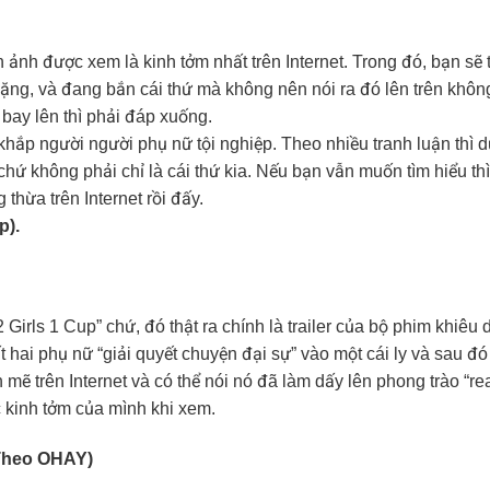
h ảnh được xem là kinh tởm nhất trên Internet. Trong đó, bạn sẽ
nặng, và đang bắn cái thứ mà không nên nói ra đó lên trên không,
bay lên thì phải đáp xuống.
hắp người người phụ nữ tội nghiệp. Theo nhiều tranh luận thì 
hứ không phải chỉ là cái thứ kia. Nếu bạn vẫn muốn tìm hiểu thì 
thừa trên Internet rồi đấy.
p).
Girls 1 Cup” chứ, đó thật ra chính là trailer của bộ phim khiêu 
ất hai phụ nữ “giải quyết chuyện đại sự” vào một cái ly và sau
mẽ trên Internet và có thể nói nó đã làm dấy lên phong trào “re
c kinh tởm của mình khi xem.
 Theo OHAY)