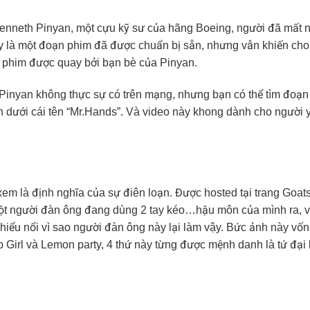
Kenneth Pinyan, một cựu kỹ sư của hãng Boeing, người đã mất 
là một đoạn phim đã được chuẩn bị sẵn, nhưng vẫn khiến cho P
n phim được quay bởi bạn bè của Pinyan.
 Pinyan không thực sự có trên mạng, nhưng bạn có thể tìm đoạ
dưới cái tên “Mr.Hands”. Và video này khong dành cho người yê
xem là định nghĩa của sự điên loạn. Được hosted tại trang Goat
một người đàn ông đang dùng 2 tay kéo…hậu môn của mình ra, v
hiểu nổi vì sao người đàn ông này lại làm vậy. Bức ảnh này vố
ub Girl và Lemon party, 4 thứ này từng được mệnh danh là tứ đại 