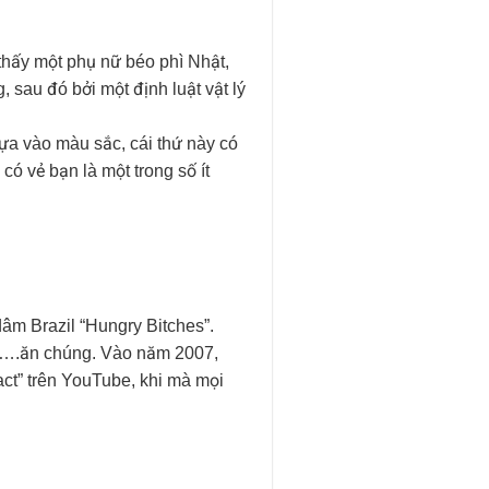
 thấy một phụ nữ béo phì Nhật,
 sau đó bởi một định luật vật lý
dựa vào màu sắc, cái thứ này có
có vẻ bạn là một trong số ít
dâm Brazil “Hungry Bitches”.
 đó….ăn chúng. Vào năm 2007,
act” trên YouTube, khi mà mọi