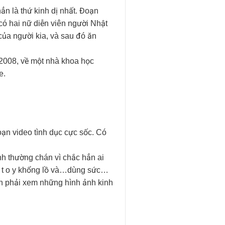
ẳn là thứ kinh dị nhất. Đoạn
 có hai nữ diễn viên người Nhật
của người kia, và sau đó ăn
 2008, về một nhà khoa học
e.
đoạn video tình dục cực sốc. Có
nh thường chán vì chắc hẳn ai
 – t o y khổng lồ và…dùng sức…
 phải xem những hình ảnh kinh