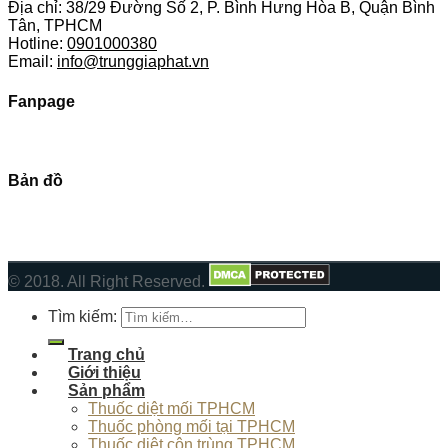
Địa chỉ: 38/29 Đường Số 2, P. Bình Hưng Hòa B, Quận Bình
Tân, TPHCM
Hotline:
0901000380
Email:
info@trunggiaphat.vn
Fanpage
Bản đồ
© 2018. All Right Reserved.
Tìm kiếm:
Trang chủ
Giới thiệu
Sản phẩm
Thuốc diệt mối TPHCM
Thuốc phòng mối tại TPHCM
Thuốc diệt côn trùng TPHCM