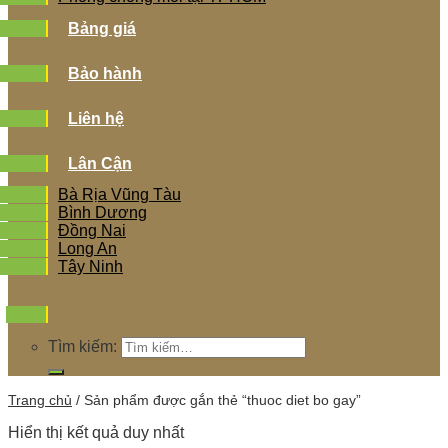
Bảng giá
Bảo hành
Liên hệ
Lân Cận
Bà Rịa Vũng Tàu
Bình Dương
Đồng Nai
Long An
Tây Ninh
Tìm kiếm:
Trang chủ
/
Sản phẩm được gắn thẻ “thuoc diet bo gay”
Hiển thị kết quả duy nhất