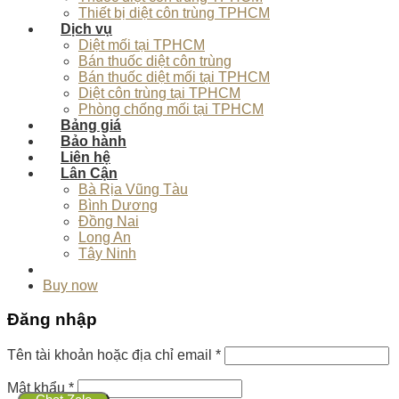
Thiết bị diệt côn trùng TPHCM
Dịch vụ
Diệt mối tại TPHCM
Bán thuốc diệt côn trùng
Bán thuốc diệt mối tại TPHCM
Diệt côn trùng tại TPHCM
Phòng chống mối tại TPHCM
Bảng giá
Bảo hành
Liên hệ
Lân Cận
Bà Rịa Vũng Tàu
Bình Dương
Đồng Nai
Long An
Tây Ninh
Buy now
Đăng nhập
Tên tài khoản hoặc địa chỉ email
*
Mật khẩu
*