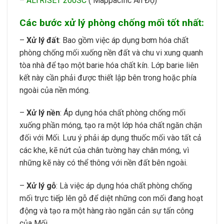
–
ALTRISET 200SC
( Mappacific Ấn Độ)
Các bước xử lý phòng chống mối tốt nhất:
–
Xử lý đất
: Bao gồm việc áp dụng bơm hóa chất
phòng chống mối xuống nền đất và chu vi xung quanh
tòa nhà để tạo một barie hóa chất kín. Lớp barie liên
kết này cần phải được thiết lập bên trong hoặc phía
ngoài của nền móng.
–
Xử lý nền
: Áp dụng hóa chất phòng chống mối
xuống phần móng, tạo ra một lớp hóa chất ngăn chặn
đối với Mối. Lưu ý phải áp dụng thuốc mối vào tất cả
các khe, kẽ nứt của chân tường hay chân móng, vì
những kẽ này có thể thông với nền đất bên ngoài.
–
Xử lý gỗ
: Là việc áp dụng hóa chất phòng chống
mối trực tiếp lên gỗ để diệt những con mối đang hoạt
động và tạo ra một hàng rào ngăn cản sự tấn công
của Mối.