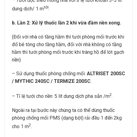
– Tưới dọc theo móng nhà với tỉ lệ tưới khoản 3-5 lit
tới
dung dịch/ 1 m
.
b. Lần 2: Xử lý thuốc lần 2 khi vừa đầm nền xong.
(Đối với nhà có tầng hầm thì tưới phòng mối trước khi
đổ bê tông cho tầng hầm, đối với nhà không có tầng
hầm thì tưới phòng mối trước khi tràng hồ để lót gạch
nền)
– Sử dụng thuốc phòng chống mối:
ALTRISET 200SC
/ MYTHIC 240SC / TERMIZE 200SC
.
2
– Tỉ lệ tưới cho nền: 5 lít dung dịch pha sẳn /m
.
Ngoài ra tại bước này chúng ta có thể dùng thuốc
phòng chống mối PMS (dạng bột) rải đều 1 đến 2kg
2
cho 1 m
.