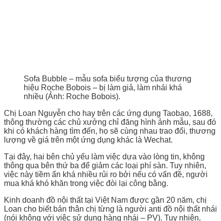
Sofa Bubble – mẫu sofa biểu tượng của thương
hiệu Roche Bobois – bị làm giả, làm nhái khá
nhiều (Ảnh: Roche Bobois).
Chị Loan Nguyễn cho hay trên các ứng dụng Taobao, 1688,
thông thường các chủ xưởng chỉ đăng hình ảnh mẫu, sau đó
khi có khách hàng tìm đến, họ sẽ cùng nhau trao đổi, thương
lượng về giá trên một ứng dụng khác là Wechat.
Tại đây, hai bên chủ yếu làm việc dựa vào lòng tin, không
thông qua bên thứ ba để giảm các loại phí sàn. Tuy nhiên,
việc này tiềm ẩn khá nhiều rủi ro bởi nếu có vấn đề, người
mua khá khó khăn trong việc đòi lại công bằng.
Kinh doanh đồ nội thất tại Việt Nam được gần 20 năm, chị
Loan cho biết bản thân chị từng là người anti đồ nội thất nhái
(nói không với việc sử dụng hàng nhái – PV). Tuy nhiên,