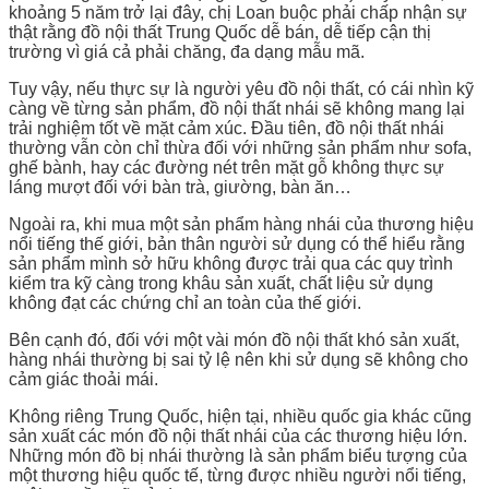
khoảng 5 năm trở lại đây, chị Loan buộc phải chấp nhận sự
thật rằng đồ nội thất Trung Quốc dễ bán, dễ tiếp cận thị
trường vì giá cả phải chăng, đa dạng mẫu mã.
Tuy vậy, nếu thực sự là người yêu đồ nội thất, có cái nhìn kỹ
càng về từng sản phẩm, đồ nội thất nhái sẽ không mang lại
trải nghiệm tốt về mặt cảm xúc. Đầu tiên, đồ nội thất nhái
thường vẫn còn chỉ thừa đối với những sản phẩm như sofa,
ghế bành, hay các đường nét trên mặt gỗ không thực sự
láng mượt đối với bàn trà, giường, bàn ăn…
Ngoài ra, khi mua một sản phẩm hàng nhái của thương hiệu
nổi tiếng thế giới, bản thân người sử dụng có thể hiểu rằng
sản phẩm mình sở hữu không được trải qua các quy trình
kiểm tra kỹ càng trong khâu sản xuất, chất liệu sử dụng
không đạt các chứng chỉ an toàn của thế giới.
Bên cạnh đó, đối với một vài món đồ nội thất khó sản xuất,
hàng nhái thường bị sai tỷ lệ nên khi sử dụng sẽ không cho
cảm giác thoải mái.
Không riêng Trung Quốc, hiện tại, nhiều quốc gia khác cũng
sản xuất các món đồ nội thất nhái của các thương hiệu lớn.
Những món đồ bị nhái thường là sản phẩm biểu tượng của
một thương hiệu quốc tế, từng được nhiều người nổi tiếng,