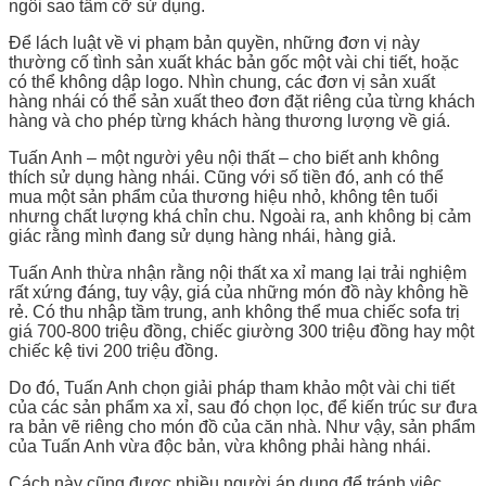
ngôi sao tầm cỡ sử dụng.
Để lách luật về vi phạm bản quyền, những đơn vị này
thường cố tình sản xuất khác bản gốc một vài chi tiết, hoặc
có thể không dập logo. Nhìn chung, các đơn vị sản xuất
hàng nhái có thể sản xuất theo đơn đặt riêng của từng khách
hàng và cho phép từng khách hàng thương lượng về giá.
Tuấn Anh – một người yêu nội thất – cho biết anh không
thích sử dụng hàng nhái. Cũng với số tiền đó, anh có thể
mua một sản phẩm của thương hiệu nhỏ, không tên tuổi
nhưng chất lượng khá chỉn chu. Ngoài ra, anh không bị cảm
giác rằng mình đang sử dụng hàng nhái, hàng giả.
Tuấn Anh thừa nhận rằng nội thất xa xỉ mang lại trải nghiệm
rất xứng đáng, tuy vậy, giá của những món đồ này không hề
rẻ. Có thu nhập tầm trung, anh không thể mua chiếc sofa trị
giá 700-800 triệu đồng, chiếc giường 300 triệu đồng hay một
chiếc kệ tivi 200 triệu đồng.
Do đó, Tuấn Anh chọn giải pháp tham khảo một vài chi tiết
của các sản phẩm xa xỉ, sau đó chọn lọc, để kiến trúc sư đưa
ra bản vẽ riêng cho món đồ của căn nhà. Như vậy, sản phẩm
của Tuấn Anh vừa độc bản, vừa không phải hàng nhái.
Cách này cũng được nhiều người áp dụng để tránh việc