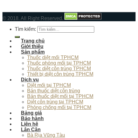
© 2018. All Right Reserved.
Tìm kiếm:
Trang chủ
Giới thiệu
Sản phẩm
Thuốc diệt mối TPHCM
Thuốc phòng mối tại TPHCM
Thuốc diệt côn trùng TPHCM
Thiết bị diệt côn trùng TPHCM
Dịch vụ
Diệt mối tại TPHCM
Bán thuốc diệt côn trùng
Bán thuốc diệt mối tại TPHCM
Diệt côn trùng tại TPHCM
Phòng chống mối tại TPHCM
Bảng giá
Bảo hành
Liên hệ
Lân Cận
Bà Rịa Vũng Tàu