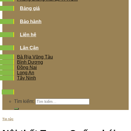
Bảng giá
Bảo hành
Liên hệ
Lân Cận
Bà Rịa Vũng Tàu
Bình Dương
Đồng Nai
Long An
Tây Ninh
Tìm kiếm:
Tin tức