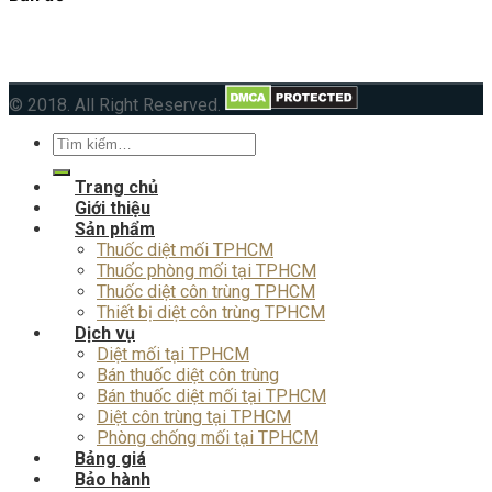
© 2018. All Right Reserved.
Tìm
kiếm:
Trang chủ
Giới thiệu
Sản phẩm
Thuốc diệt mối TPHCM
Thuốc phòng mối tại TPHCM
Thuốc diệt côn trùng TPHCM
Thiết bị diệt côn trùng TPHCM
Dịch vụ
Diệt mối tại TPHCM
Bán thuốc diệt côn trùng
Bán thuốc diệt mối tại TPHCM
Diệt côn trùng tại TPHCM
Phòng chống mối tại TPHCM
Bảng giá
Bảo hành