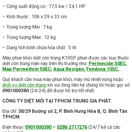
– Công suất động cơ : 17,5 kw / 24,1 HP.
– Kích thước : 106 x 29 x 33 cm.
– Trọng lượng Min : 7 kg.
– Trọng lượng Max : 12 kg.
– Dung tích bình chứa hóa chất : 5 lít.
Máy phun khói diệt côn trùng K10SP phun được các loại thuốc
diệt côn trùng hiện nay trên thị trường như:
Permecide 50EC
,
Map Permethrin 50EC
,
Aqua Resigen
,
Fendona 10SC
,
…
Quý khách cần mua máy phun khói, máy mù nhiệt nóng hoặc
dịch vụ diệt côn trùng
xin vui lòng liên hệ chúng tôi hoặc gọi số
0901000380
(24/24) để được hỗ trợ tốt nhất.
CÔNG TY DIỆT MỐI TẠI TPHCM TRUNG GIA PHÁT.
Địa chỉ:
38/29 Đường số 2, P. Bình Hưng Hòa B, Q. Bình Tân
TPHCM.
Điện thoại:
0901000380
–
0286 2717276
(24/7 kể cả các