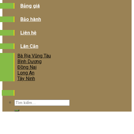
Bảng giá
Bảo hành
Liên hệ
Lân Cận
Bà Rịa Vũng Tàu
Bình Dương
Đồng Nai
Long An
Tây Ninh
Tìm
kiếm: