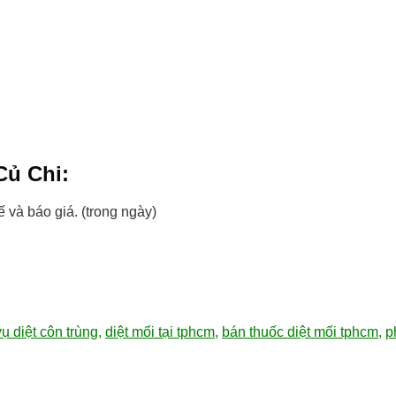
 Củ Chi:
 và báo giá. (trong ngày)
vụ diệt côn trùng
,
diệt mối tại tphcm
,
bán thuốc diệt mối tphcm
,
p