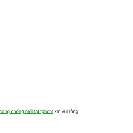
hòng chống mối tại tphcm
xin vui lòng