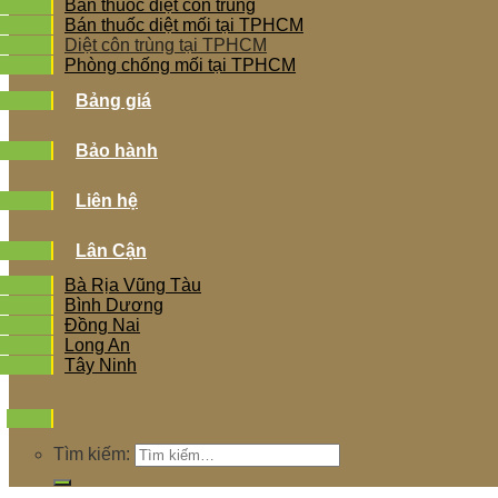
Bán thuốc diệt côn trùng
Bán thuốc diệt mối tại TPHCM
Diệt côn trùng tại TPHCM
Phòng chống mối tại TPHCM
Bảng giá
Bảo hành
Liên hệ
Lân Cận
Bà Rịa Vũng Tàu
Bình Dương
Đồng Nai
Long An
Tây Ninh
Tìm kiếm: