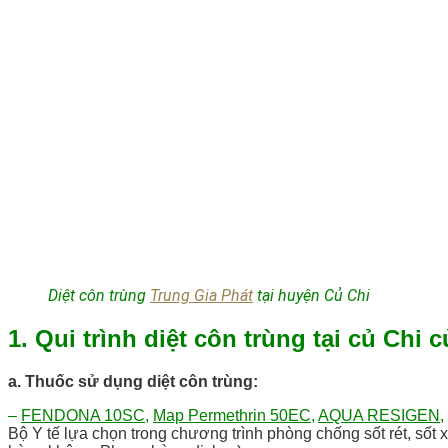
Diệt côn trùng
Trung Gia Phát
tại huyện Củ Chi
1. Qui trình diệt côn trùng tại củ Chi 
a. Thuốc sử dụng diệt côn trùng:
–
FENDONA 10SC
,
Map Permethrin 50EC
,
AQUA RESIGEN
,
Bộ Y tế lựa chọn trong chương trình phòng chống sốt rét, số