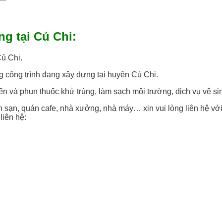
ng tại Củ Chi:
Củ Chi.
g công trình đang xây dựng tại huyện Củ Chi.
ệt kiến và phun thuốc khử trùng, làm sạch môi trường, dịch vụ vệ s
ách sạn, quán cafe, nhà xưởng, nhà máy… xin vui lòng liên hệ vớ
liên hệ: