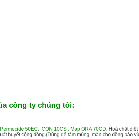
của công ty chúng tôi:
Permecide 50EC
,
ICON 10CS
,
Map ORA 70OD
.
Hoá chất diệt
t xuất huyết cộng đồng.(Dùng để tẩm mùng, màn cho đồng bào v