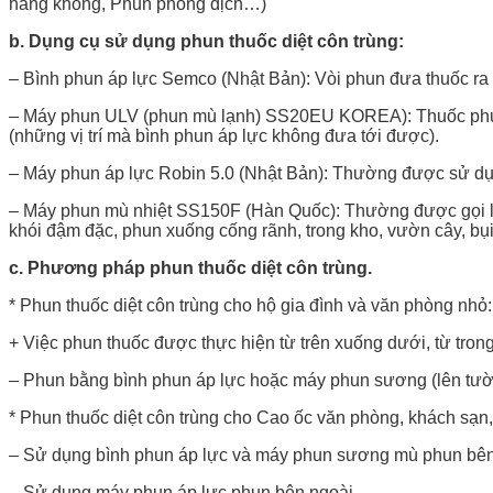
hàng không, Phun phòng dịch…)
b. Dụng cụ sử dụng phun thuốc diệt côn trùng:
– Bình phun áp lực Semco (Nhật Bản): Vòi phun đưa thuốc ra
– Máy phun ULV (phun mù lạnh) SS20EU KOREA): Thuốc phun 
(những vị trí mà bình phun áp lực không đưa tới được).
– Máy phun áp lực Robin 5.0 (Nhật Bản): Thường được sử dụn
– Máy phun mù nhiệt SS150F (Hàn Quốc): Thường được gọi là
khói đậm đặc, phun xuống cống rãnh, trong kho, vườn cây, bụi 
c. Phương pháp phun thuốc diệt côn trùng.
* Phun thuốc diệt côn trùng cho hộ gia đình và văn phòng nhỏ:
+ Việc phun thuốc được thực hiện từ trên xuống dưới, từ trong
– Phun bằng bình phun áp lực hoặc máy phun sương (lên tườ
* Phun thuốc diệt côn trùng cho Cao ốc văn phòng, khách sạn
– Sử dụng bình phun áp lực và máy phun sương mù phun bên
– Sử dụng máy phun áp lực phun bên ngoài.