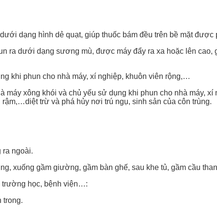
 dưới dạng hình dẻ quạt, giúp thuốc bám đều trên bề mặt được 
ra dưới dạng sương mù, được máy đẩy ra xa hoặc lên cao, g
g khi phun cho nhà máy, xí nghiệp, khuôn viên rộng,…
 máy xông khói và chủ yếu sử dụng khi phun cho nhà máy, xí
rậm,…diệt trừ và phá hủy nơi trú ngụ, sinh sản của côn trùng.
 ra ngoài.
ng, xuống gầm giường, gầm bàn ghế, sau khe tủ, gầm cầu than
, trường học, bệnh viện…:
 trong.