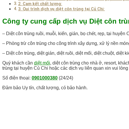
2. Cam kết chất lượng:
3. Qui trình dịch vụ diệt côn trùng tại Củ Chi:
Công ty cung cấp dịch vụ Diệt côn trù
– Diệt côn trùng ruồi, muỗi, kiến, gián, bọ chét, rẹp, tại huyện 
– Phòng trừ côn trùng cho công trình xây dựng, xử lý nền món
– Diệt côn trùng, diệt gián, diệt ruồi, diệt mối, diệt chuột, di
Quý khách cần
diệt mối
, diệt côn trùng cho nhà ở, resort, kh
trùng tại huyện Củ Chi hoặc các dịch vụ liên quan xin vui lòng 
Số điện thoại:
0901000380
(24/24)
Đảm bảo Uy tín, chất lượng, có bảo hành.