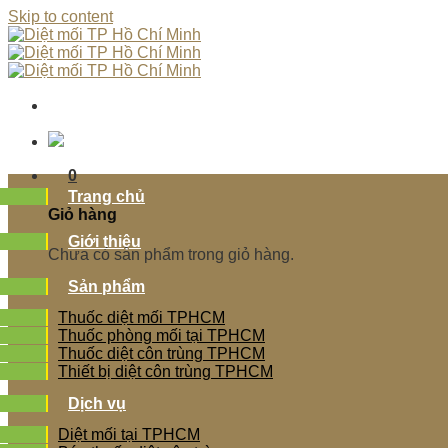
Skip to content
0
Trang chủ
Giỏ hàng
Giới thiệu
Chưa có sản phẩm trong giỏ hàng.
Sản phẩm
Thuốc diệt mối TPHCM
Thuốc phòng mối tại TPHCM
Thuốc diệt côn trùng TPHCM
Thiết bị diệt côn trùng TPHCM
Dịch vụ
Diệt mối tại TPHCM