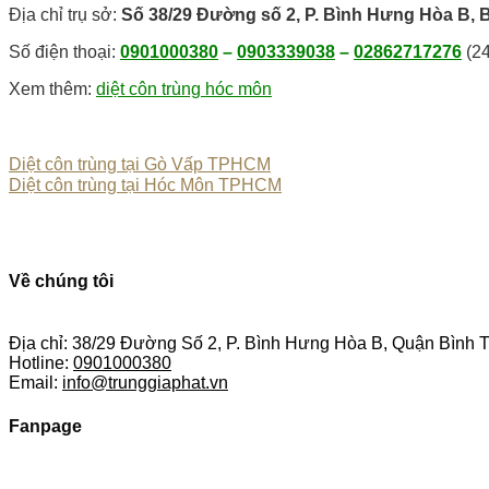
Địa chỉ trụ sở:
Số 38/29 Đường số 2, P. Bình Hưng Hòa B, 
Số điện thoại:
0901000380
–
0903339038
–
02862717276
(24
Xem thêm:
diệt côn trùng hóc môn
Diệt côn trùng tại Gò Vấp TPHCM
Diệt côn trùng tại Hóc Môn TPHCM
Về chúng tôi
Địa chỉ: 38/29 Đường Số 2, P. Bình Hưng Hòa B, Quận Bình
Hotline:
0901000380
Email:
info@trunggiaphat.vn
Fanpage