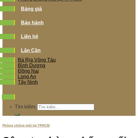
Bảng giá
Bảo hành
Liên hệ
Lân Cận
Bà Rịa Vũng Tàu
Bình Dương
Đồng Nai
Long An
Tây Ninh
Tìm kiếm:
Phòng chống mối tại TPHCM