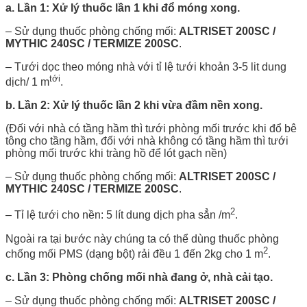
a. Lần 1: Xử lý thuốc lần 1 khi đổ móng xong.
– Sử dụng thuốc phòng chống mối:
ALTRISET 200SC /
MYTHIC 240SC / TERMIZE 200SC
.
– Tưới dọc theo móng nhà với tỉ lệ tưới khoản 3-5 lit dung
tới
dịch/ 1 m
.
b. Lần 2: Xử lý thuốc lần 2 khi vừa đầm nền xong.
(Đối với nhà có tầng hầm thì tưới phòng mối trước khi đổ bê
tông cho tầng hầm, đối với nhà không có tầng hầm thì tưới
phòng mối trước khi tràng hồ để lót gạch nền)
– Sử dụng thuốc phòng chống mối:
ALTRISET 200SC /
MYTHIC 240SC / TERMIZE 200SC
.
2
– Tỉ lệ tưới cho nền: 5 lít dung dịch pha sẳn /m
.
Ngoài ra tại bước này chúng ta có thể dùng thuốc phòng
2
chống mối PMS (dạng bột) rải đều 1 đến 2kg cho 1 m
.
c. Lần 3: Phòng chống mối nhà đang ở, nhà cải tạo.
– Sử dụng thuốc phòng chống mối:
ALTRISET 200SC /