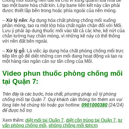
chống mối xuống nền đất và chu vi xung quanh tòa nhà để
tạo một barie hóa chất kín. Lớp barie liên kết này cần phải
được thiết lập bên trong hoặc phía ngoài của nền móng.
–
Xử lý nền
: Áp dụng hóa chất phòng chống mối xuống
phần móng, tạo ra một lớp hóa chất ngăn chặn đối với Mối.
Lưu ý phải áp dụng thuốc mối vào tất cả các khe, kẽ nứt của
chân tường hay chân móng, vì những kẽ này có thể thông
với nền đất bên ngoài.
–
Xử lý gỗ
: Là việc áp dụng hóa chất phòng chống mối trực
tiếp lên gỗ để diệt những con mối đang hoạt động và tạo ra
một hàng rào ngăn cản sự tấn công của Mối.
Video phun thuốc phòng chống mối
tại Quận 7:
Trên đây là các bước, hóa chất, phương pháp xử lý phòng
chống mối tại Quận 7. Quý khách cần thông tin thêm xin vui
lòng liên hệ chúng tôi hoặc gọi hotline:
0901000380
(24/24)
để được hỗ trợ.
Xem thêm:
diệt mối tại Quận 7
,
diệt côn trùng tại Quận 7
,
tư
vấn phòng chống mối
,
phòng chống mối tphcm