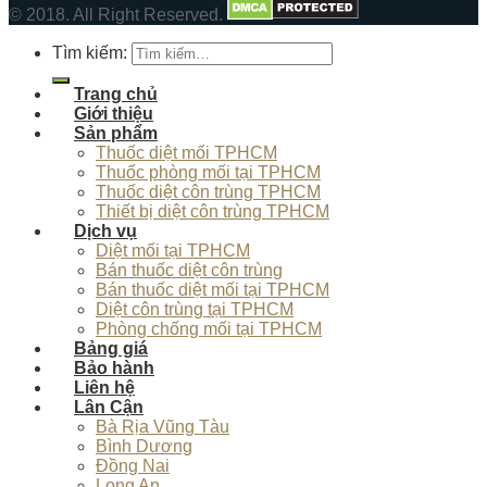
© 2018. All Right Reserved.
Tìm kiếm:
Trang chủ
Giới thiệu
Sản phẩm
Thuốc diệt mối TPHCM
Thuốc phòng mối tại TPHCM
Thuốc diệt côn trùng TPHCM
Thiết bị diệt côn trùng TPHCM
Dịch vụ
Diệt mối tại TPHCM
Bán thuốc diệt côn trùng
Bán thuốc diệt mối tại TPHCM
Diệt côn trùng tại TPHCM
Phòng chống mối tại TPHCM
Bảng giá
Bảo hành
Liên hệ
Lân Cận
Bà Rịa Vũng Tàu
Bình Dương
Đồng Nai
Long An