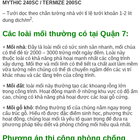
MYTHIC 240SC / TERMIZE 200SC
– Tưới dọc theo chân tường nhà với tỉ lệ tưới khoản 1-2 lit
2
dung dịch/m
.
Các loài mối thường có tại Quận 7:
+
Mối nhà
: Đây là loài mối có sức sinh sản nhanh, mối chúa
có thể đẻ từ 2000 – 3000 trứng một ngày đêm. Loài này
thuộc loài có khả năng phá hoại mạnh nhất các công trình
xây dựng. Mối thợ và mối lính có thể tiết ra chất axit làm mềm
vữa tường nên chúng có thể di chuyển ngầm đến các vị trí
khác nhau và các tầng trên của công trình.
+
Mối đất
: loài mối này thường tạo các khoang rỗng lớn
trong công trình. Hoạt động mạnh ở những khu vực có độ ẩm
cao, chúng có khả năng phá hoại được các loại gỗ cứng.
+
Mối gỗ khô
: thông thường tổ của chúng nằm ngay trong
cấu trúc gỗ. Hiểu rõ được đặc điểm sinh học, phương thức
hoạt động, chủng loại mối là yếu tố quan trọng để đưa ra
phương pháp tiêu diệt và phòng chống mối hiệu quả nhất.
Phương án thi công phòng chống