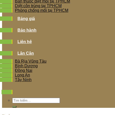
Bán thuốc diệt mối tại TPHCM
Diệt côn trùng tại TPHCM
Phòng chống mối tại TPHCM
Bảng giá
Bảo hành
Liên hệ
Lân Cận
Bà Rịa Vũng Tàu
Bình Dương
Đồng Nai
Long An
Tây Ninh
Tìm
kiếm: