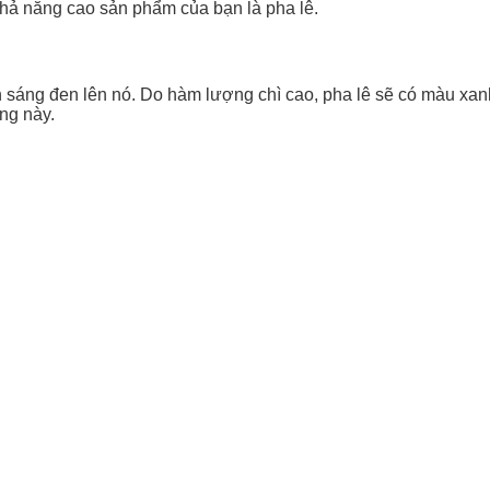
khả năng cao sản phẩm của bạn là pha lê.
nh sáng đen lên nó. Do hàm lượng chì cao, pha lê sẽ có màu xa
áng này.