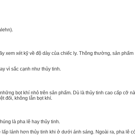
alehn).
hãy xem xét kỹ về độ dày của chiếc ly. Thông thường, sản phẩm
y vì sắc cạnh như thủy tinh.
 những bọt khí nhỏ trên sản phẩm. Dù là thủy tinh cao cấp cỡ n
t đối, không lẫn bọt khí.
úng là pha lê hay thủy tinh.
ẽ lấp lánh hơn thủy tinh khi ở dưới ánh sáng. Ngoài ra, pha lê 