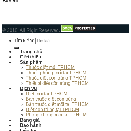
Bản đồ
© 2018. All Right Reserved.
Tìm kiếm:
Trang chủ
Giới thiệu
Sản phẩm
Thuốc diệt mối TPHCM
Thuốc phòng mối tại TPHCM
Thuốc diệt côn trùng TPHCM
Thiết bị diệt côn trùng TPHCM
Dịch vụ
Diệt mối tại TPHCM
Bán thuốc diệt côn trùng
Bán thuốc diệt mối tại TPHCM
Diệt côn trùng tại TPHCM
Phòng chống mối tại TPHCM
Bảng giá
Bảo hành
Liên hệ