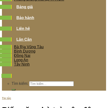
Bảng giá
Bảo hành
Liên hệ
Lân Cận
Bà Rịa Vũng Tàu
Bình Dương
Đồng Nai
Long An
Tây Ninh
Tìm kiếm:
Tin tức