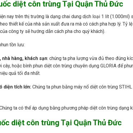
uốc diệt côn trùng Tại Quận Thủ Đức
iện nay trên thị trường là dạng chai dung dịch loại 1 lít (1.000ml
theo thiết kế của nhà sản xuất đưa ra mà có cách pha hợp lý. Tỷ lệ
 của công ty sẽ hướng dẫn cách pha cho quý khách).
hun tồn lưu:
, nhà hàng, khách sạn
: chúng ta pha lượng vừa đủ theo đúng kíc
ới cây, hoặc bình phun diệt côn trùng chuyên dụng GLORIA để phun
iệu quả tối đa nhất.
 diện tích lớn:
Chúng ta phun bằng máy nổ diệt côn trùng STIH
 Chúng ta có thể áp dụng bằng phương pháp diệt côn trùng dạng khó
uốc diệt côn trùng Tại Quận Thủ Đức