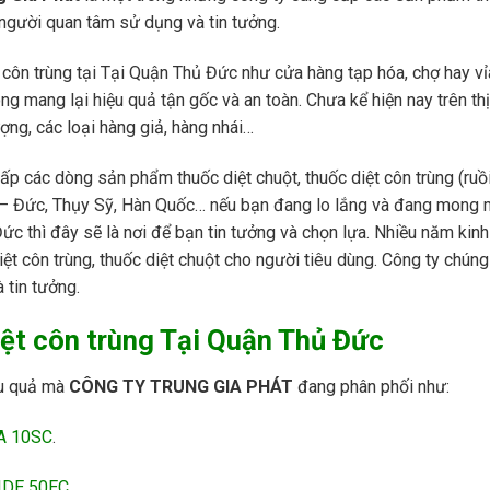
người quan tâm sử dụng và tin tưởng.
ệt côn trùng tại Tại Quận Thủ Đức như cửa hàng tạp hóa, chợ hay 
g mang lại hiệu quả tận gốc và an toàn. Chưa kể hiện nay trên th
ng, các loại hàng giả, hàng nhái…
ấp các dòng sản phẩm thuốc diệt chuột, thuốc diệt côn trùng (ruồi,
r – Đức, Thụy Sỹ, Hàn Quốc… nếu bạn đang lo lắng và đang mong
Đức thì đây sẽ là nơi để bạn tin tưởng và chọn lựa. Nhiều năm kin
ệt côn trùng, thuốc diệt chuột cho người tiêu dùng. Công ty chúng
 tin tưởng.
iệt côn trùng Tại Quận Thủ Đức
ệu quả mà
CÔNG TY TRUNG GIA PHÁT
đang phân phối như:
NA 10SC
.
CIDE 50EC
.