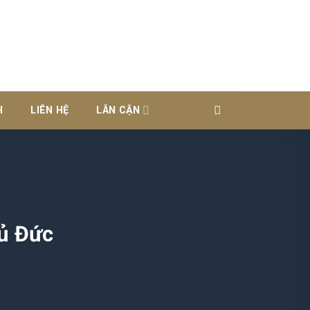
H
LIÊN HỆ
LÂN CẬN
hủ Đức