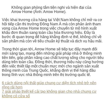
Không gian phòng tắm tiện nghi và hiện đại của
Arrow Home (Ảnh: Arrow Home).
Việc khai trương cửa hàng tại Việt Nam không chỉ mở ra cơ
hội tiếp cận thị trường Đông Nam Á mà còn phản ánh tham
vọng của Arrow Home trong việc chuyển từ mô hình xuất
khẩu đơn thuần sang toàn cầu hóa thương hiệu. Đây là
bước đi quan trọng để hãng khẳng định vị thế, không chỉ về
sản phẩm mà còn về tiêu chuẩn kỹ thuật và dịch vụ hậu mãi.
Trong thời gian tới, Arrow Home sẽ tiếp tục đẩy mạnh đổi
mới sáng tạo, mang đến những giải pháp nhà ở thông minh
tiên tiến, góp phần nâng cao chất lượng sống cho người tiêu
dùng trên toàn cầu. Đồng thời, thương hiệu này cũng hướng
đến việc thiết lập một chuẩn mực mới cho ngành sản xuất
thông minh của Trung Quốc, khẳng định vị thế hàng đầu
trong lĩnh vực nhà thông minh trên thị trường quốc tế.
6 cách dùng nội thất giúp chung cư diện tích nhỏ trở nên
rộng rãi hơn
7 giải pháp thiết kế cải tạo không gian cho nhà chung cư
không có cửa sổ