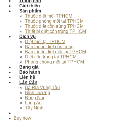
Trang chủ
Giới thiệu
Sản phẩm
Thuốc diệt mối TPHCM
Thuốc phòng mối tại TPHCM
Thuốc diệt côn trùng TPHCM
Thiết bị diệt côn trùng TPHCM
Dịch vụ
Diệt mối tại TPHCM
Bán thuốc diệt côn trùng
Bán thuốc diệt mối tại TPHCM
Diệt côn trùng tại TPHCM
Phòng chống mối tại TPHCM
Bảng giá
Bảo hành
Liên hệ
Lân Cận
Bà Rịa Vũng Tàu
Bình Dương
Đồng Nai
Long An
Tây Ninh
Buy now