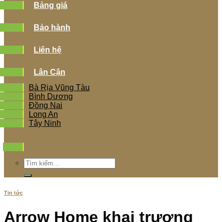
Bảng giá
Bảo hành
Liên hệ
Lân Cận
Bà Rịa Vũng Tàu
Bình Dương
Đồng Nai
Long An
Tây Ninh
Tìm
kiếm:
Tin tức
Arrow Home khai trương