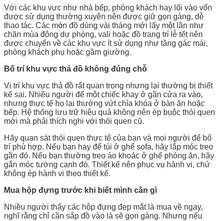
Với các khu vực như nhà bếp, phòng khách hay lối vào vốn
được sử dụng thường xuyên nên được giữ gọn gàng, dễ
thao tác. Các món đồ dùng vài tháng mới lấy một lần như
chăn mùa đông dự phòng, vali hoặc đồ trang trí lễ tết nên
được chuyển về các khu vực ít sử dụng như tầng gác mái,
phòng khách phụ hoặc gầm giường.
Bố trí khu vực thả đồ không đúng chỗ
Vị trí khu vực thả đồ rất quan trọng nhưng lại thường bị thiết
kế sai. Nhiều người để một chiếc khay ở gần cửa ra vào,
nhưng thực tế họ lại thường vứt chìa khóa ở bàn ăn hoặc
bếp. Hệ thống lưu trữ hiệu quả không nên ép buộc thói quen
mới mà phải thích nghi với thói quen cũ.
Hãy quan sát thói quen thực tế của bạn và mọi người để bố
trí phù hợp. Nếu bạn hay để túi ở ghế sofa, hãy lắp móc treo
gần đó. Nếu bạn thường treo áo khoác ở ghế phòng ăn, hãy
gắn móc tường cạnh đó. Thiết kế nên phục vụ hành vi, chứ
không ép hành vi theo thiết kế.
Mua hộp đựng trước khi biết mình cần gì
Nhiều người thấy các hộp đựng đẹp mắt là mua về ngay,
nghĩ rằng chỉ cần sắp đồ vào là sẽ gọn gàng. Nhưng nếu