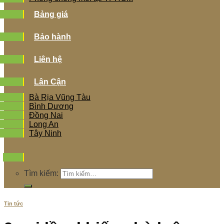
Bảng giá
Bảo hành
Liên hệ
Lân Cận
Bà Rịa Vũng Tàu
Bình Dương
Đồng Nai
Long An
Tây Ninh
Tìm kiếm:
Tin tức