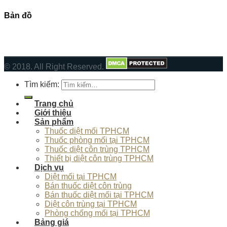
Bản đồ
© 2018. All Right Reserved.
Tìm kiếm:
Trang chủ
Giới thiệu
Sản phẩm
Thuốc diệt mối TPHCM
Thuốc phòng mối tại TPHCM
Thuốc diệt côn trùng TPHCM
Thiết bị diệt côn trùng TPHCM
Dịch vụ
Diệt mối tại TPHCM
Bán thuốc diệt côn trùng
Bán thuốc diệt mối tại TPHCM
Diệt côn trùng tại TPHCM
Phòng chống mối tại TPHCM
Bảng giá