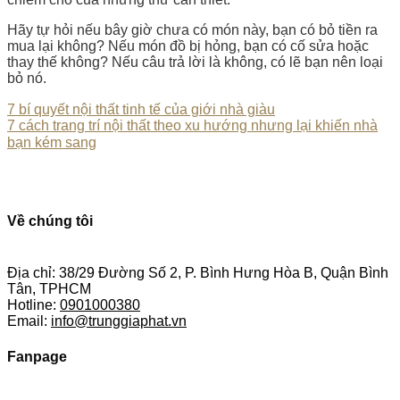
Hãy tự hỏi nếu bây giờ chưa có món này, bạn có bỏ tiền ra
mua lại không? Nếu món đồ bị hỏng, bạn có cố sửa hoặc
thay thế không? Nếu câu trả lời là không, có lẽ bạn nên loại
bỏ nó.
7 bí quyết nội thất tinh tế của giới nhà giàu
7 cách trang trí nội thất theo xu hướng nhưng lại khiến nhà
bạn kém sang
Về chúng tôi
Địa chỉ: 38/29 Đường Số 2, P. Bình Hưng Hòa B, Quận Bình
Tân, TPHCM
Hotline:
0901000380
Email:
info@trunggiaphat.vn
Fanpage