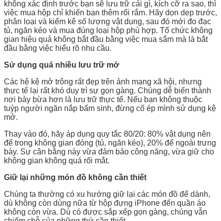
không xác định trước bạn sẽ lưu trữ cái gì, kích cỡ ra sao, thì
việc mua hộp chỉ khiến bạn thêm rối rắm. Hãy dọn dẹp trước,
phân loại và kiểm kê số lượng vật dụng, sau đó mới đo đạc
tủ, ngăn kéo và mua đúng loại hộp phù hợp. Tổ chức không
gian hiệu quả không bắt đầu bằng việc mua sắm mà là bắt
đầu bằng việc hiểu rõ nhu cầu.
Sử dụng quá nhiều lưu trữ mở
Các hệ kệ mở trông rất đẹp trên ảnh mạng xã hội, nhưng
thực tế lại rất khó duy trì sự gọn gàng. Chúng dễ biến thành
nơi bày bừa hơn là lưu trữ thực tế. Nếu bạn không thuộc
tuýp người ngăn nắp bẩm sinh, đừng cố ép mình sử dụng kệ
mở.
Thay vào đó, hãy áp dụng quy tắc 80/20: 80% vật dụng nên
để trong không gian đóng (tủ, ngăn kéo), 20% để ngoài trưng
bày. Sự cân bằng này vừa đảm bảo công năng, vừa giữ cho
không gian không quá rối mắt.
Giữ lại những món đồ không cần thiết
Chúng ta thường có xu hướng giữ lại các món đồ để dành,
dù không còn dùng nữa từ hộp đựng iPhone đến quần áo
không còn vừa. Dù có được sắp xếp gọn gàng, chúng vẫn
chiếm chỗ của những thứ cần thiết.