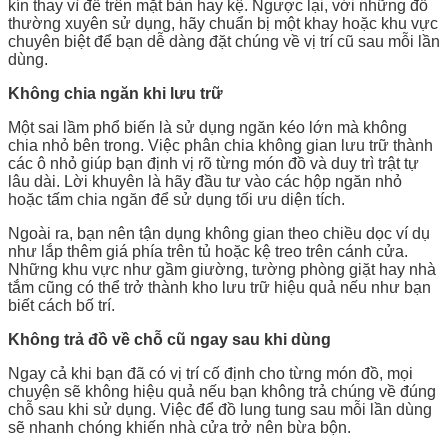
kín thay vì để trên mặt bàn hay kệ. Ngược lại, với những đồ
thường xuyên sử dụng, hãy chuẩn bị một khay hoặc khu vực
chuyên biệt để bạn dễ dàng đặt chúng về vị trí cũ sau mỗi lần
dùng.
Không chia ngăn khi lưu trữ
Một sai lầm phổ biến là sử dụng ngăn kéo lớn mà không
chia nhỏ bên trong. Việc phân chia không gian lưu trữ thành
các ô nhỏ giúp bạn định vị rõ từng món đồ và duy trì trật tự
lâu dài. Lời khuyên là hãy đầu tư vào các hộp ngăn nhỏ
hoặc tấm chia ngăn để sử dụng tối ưu diện tích.
Ngoài ra, bạn nên tận dụng không gian theo chiều dọc ví dụ
như lắp thêm giá phía trên tủ hoặc kệ treo trên cánh cửa.
Những khu vực như gầm giường, tường phòng giặt hay nhà
tắm cũng có thể trở thành kho lưu trữ hiệu quả nếu như bạn
biết cách bố trí.
Không trả đồ về chỗ cũ ngay sau khi dùng
Ngay cả khi bạn đã có vị trí cố định cho từng món đồ, mọi
chuyện sẽ không hiệu quả nếu bạn không trả chúng về đúng
chỗ sau khi sử dụng. Việc để đồ lung tung sau mỗi lần dùng
sẽ nhanh chóng khiến nhà cửa trở nên bừa bộn.