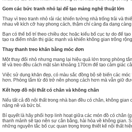
Gom các bức tranh nhỏ lại để tạo mảng nghệ thuật lớn
Thay vì treo tranh nhỏ rải rác khiến tường nhà trống trải và t
nhau về kích cỡ hay phong cách, thậm chí càng đa dạng càng 
Bạn có thể bố trí theo chiều dọc hoặc kiểu bố cục tự do để tạ
tạo ra điểm nhấn thị giác mạnh và khiến không gian trông r
Thay thanh treo khăn bằng móc đơn
Một thay đổi nhỏ nhưng mang lại hiệu quả lớn trong phòng tắm 
tế và treo đều cách mặt sàn khoảng 170cm để tạo cảm giác câ
Việc sử dụng khăn đẹp, có màu sắc đồng bộ sẽ biến các móc tre
hơn. Phòng tắm từ đó trở nên phong cách hơn mà vẫn giữ đượ
Kết hợp đồ nội thất có chân và không chân
Nếu tất cả đồ nội thất trong nhà bạn đều có chân, không gian 
nặng nề và bức bí.
Bí quyết là hãy phối hợp linh hoạt giữa các món đồ có chân (g
thanh mảnh sẽ tạo nên sự cân bằng, hài hòa về không gian. Sự
những nguyên tắc bố cục quan trọng trong thiết kế nội thất hiệ