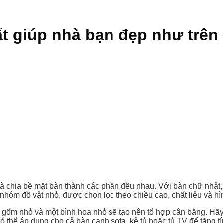
hất giúp nhà bạn đẹp như trên 
 là chia bề mặt bàn thành các phần đều nhau. Với bàn chữ nhật,
hóm đồ vật nhỏ, được chọn lọc theo chiều cao, chất liệu và hì
t gốm nhỏ và một bình hoa nhỏ sẽ tạo nên tổ hợp cân bằng. Hãy
ó thể áp dụng cho cả bàn cạnh sofa, kệ tủ hoặc tủ TV để tăng t