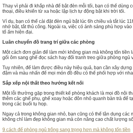
Thay vì phải đi khắp nhà để bật đèn mỗi tối, bạn có thể dùng
thoại, điều khiển từ xa hoặc lập lịch tự động bật khi trời tối.
Ví dụ, bạn có thể cài đặt đèn ngủ bật lúc 6h chiều và tắt lú
nhớ bật, tắt thủ công. Ngoài ra, việc có ánh sáng phù hợp và
tổ ấm hiện đại.
Luân chuyển đồ trang trí giữa các phòng
Một cách đơn giản để làm mới không gian mà không tốn tiền là
gối ôm sang ghế đọc sách hay đổi tranh treo giữa phòng ngủ 
Tuy nhiên, để làm được điều này hiệu quả, bạn cần xây dựng 
đậm và màu nhấn để mọi món đồ đều có thể phối hợp với nhau. 
Sắp xếp nội thất theo hướng kết nối
Một lỗi thường gặp trong thiết kế phòng khách là mọi đồ nội t
thêm các ghế phụ, ghế xoay hoặc đôn nhỏ quanh bàn trà để tạo
trong các buổi tụ họp.
Ngay cả trong không gian nhỏ, bạn cũng có thể tận dụng các 
không chỉ làm đẹp không gian mà còn nâng cao chất lượng số
9 cách để phòng ngủ trông sang trọng hơn mà không tốn tiền