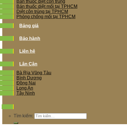
Bán thuốc diệt côn trùng
Bán thuốc diệt mối tại TPHCM
Diệt côn trùng tại TPHCM
Phòng chống mối tại TPHCM
Bảng giá
Bảo hành
Liên hệ
Lân Cận
Bà Rịa Vũng Tàu
Bình Dương
Đồng Nai
Long An
Tây Ninh
Tìm kiếm: