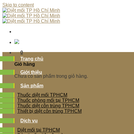
Skip to content
0
Trang chủ
Giỏ hàng
Giới thiệu
Chưa có sản phẩm trong giỏ hàng.
Sản phẩm
Thuốc diệt mối TPHCM
Thuốc phòng mối tại TPHCM
Thuốc diệt côn trùng TPHCM
Thiết bị diệt côn trùng TPHCM
Dịch vụ
Diệt mối tại TPHCM