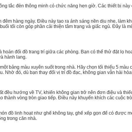
 công tắc đèn thông minh có chức năng hẹn giờ. Các thiết bị nà
c 11h đêm hàng ngày. Điều này tạo ra ánh sáng nền dịu nhẹ, làm
o buổi tối còn góp phần cải thiện tâm trạng và giấc ngủ. Đây là
 hoán đổi đồ trang trí giữa các phòng. Bạn có thể thử đặt lọ 
và hành lang.
một bảng màu xuyên suốt trong nhà. Hãy chọn tối thiểu 5 màu c
Nhờ đó, dù bạn thay đổi vị trí đồ đạc, không gian vẫn hài hòa
hất đều hướng về TV, khiến không gian trở nên đơn điệu và thiếu
 thành vòng tròn giao tiếp. Điều này khuyến khích các cuộc trò
món đồ linh hoạt như ghế không tay, ghế xếp gọn để có được mộ
ng trong căn nhà.