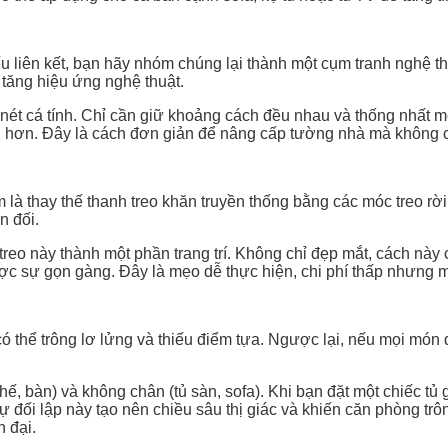
hiếu liên kết, bạn hãy nhóm chúng lại thành một cụm tranh nghệ 
tăng hiệu ứng nghệ thuật.
o nét cá tính. Chỉ cần giữ khoảng cách đều nhau và thống nhất m
ộng hơn. Đây là cách đơn giản để nâng cấp tường nhà mà không
là thay thế thanh treo khăn truyền thống bằng các móc treo rời.
n đối.
o này thành một phần trang trí. Không chỉ đẹp mắt, cách này cò
c sự gọn gàng. Đây là mẹo dễ thực hiện, chi phí thấp nhưng 
có thể trông lơ lửng và thiếu điểm tựa. Ngược lại, nếu mọi món 
hế, bàn) và không chân (tủ sàn, sofa). Khi bạn đặt một chiếc t
 đối lập này tạo nên chiều sâu thị giác và khiến căn phòng tr
n đại.