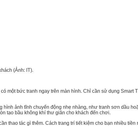
hách (Ảnh: IT).
ể có một bức tranh ngay trên màn hình. Chỉ cần sử dụng Smart
g hình ảnh tĩnh chuyển động nhẹ nhàng, như tranh sơn dầu hoặ
òn tạo bầu không khí thư giãn cho khách đến chơi.
cần thao tác gì thêm. Cách trang trí tiết kiệm cho bạn nhiều ti