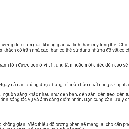
nh hưởng đến cảm giác không gian và tính thẩm mỹ tổng thể. Chi
g khách có trần nhà cao, bạn có thể sử dụng những đồ vật có 
anh lớn được treo ở vị trí trung tâm hoặc một chiếc đèn cao sẽ
Ngay cả căn phòng được trang trí hoàn hảo nhất cũng sẽ bị ph
 nguồn sáng khác nhau như đèn bàn, đèn sàn, đèn treo, đèn t
g, ánh sáng tác vụ và ánh sáng điểm nhấn. Bạn cũng cần lưu ý 
o không gian. Việc thiếu độ tương phản sẽ mang lại cho căn p