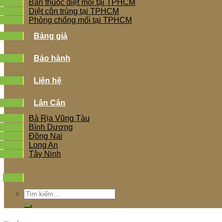
Bán thuốc diệt mối tại TPHCM
Diệt côn trùng tại TPHCM
Phòng chống mối tại TPHCM
Bảng giá
Bảo hành
Liên hệ
Lân Cận
Bà Rịa Vũng Tàu
Bình Dương
Đồng Nai
Long An
Tây Ninh
Tìm
kiếm: