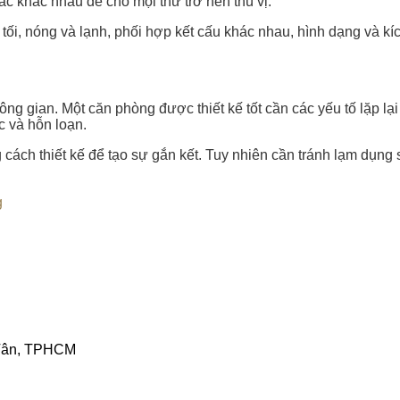
sắc khác nhau để cho mọi thứ trở nên thú vị.
tối, nóng và lạnh, phối hợp kết cấu khác nhau, hình dạng và k
không gian. Một căn phòng được thiết kế tốt cần các yếu tố lặp 
c và hỗn loạn.
 cách thiết kế để tạo sự gắn kết. Tuy nhiên cần tránh lạm dụng s
g
 Tân, TPHCM