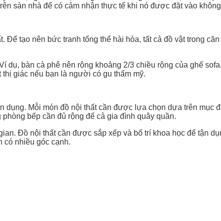
trên sàn nhà để có cảm nhận thực tế khi nó được đặt vào không
hất. Để tạo nên bức tranh tổng thể hài hòa, tất cả đồ vật trong c
Ví dụ, bàn cà phê nên rộng khoảng 2/3 chiều rộng của ghế sofa. 
 thị giác nếu bạn là người có gu thẩm mỹ.
ện dụng. Mỗi món đồ nội thất cần được lựa chọn dựa trên mục đí
ng phòng bếp cần đủ rộng để cả gia đình quây quần.
gian. Đồ nội thất cần được sắp xếp và bố trí khoa học để tận dụn
n có nhiều góc cạnh.