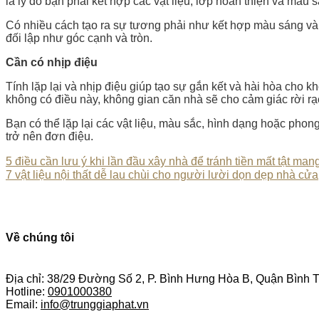
là lý do bạn phải kết hợp các vật liệu, lớp hoàn thiện và màu 
Có nhiều cách tạo ra sự tương phải như kết hợp màu sáng và 
đối lập như góc cạnh và tròn.
Cần có nhịp
điệu
Tính lặp lại và nhịp điệu giúp tạo sự gắn kết và hài hòa cho 
không có điều này, không gian căn nhà sẽ cho cảm giác rời rạ
Bạn có thể lặp lại các vật liệu, màu sắc, hình dạng hoặc phong
trở nên đơn điệu.
5 điều cần lưu ý khi lần đầu xây nhà để tránh tiền mất tật man
7 vật liệu nội thất dễ lau chùi cho người lười dọn dẹp nhà cửa
Về chúng tôi
Địa chỉ: 38/29 Đường Số 2, P. Bình Hưng Hòa B, Quận Bình
Hotline:
0901000380
Email:
info@trunggiaphat.vn