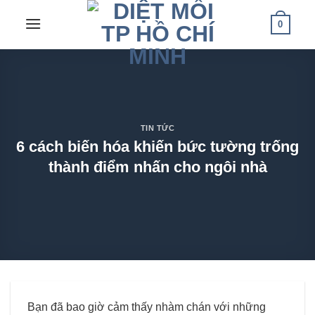
Skip
0
to
content
TIN TỨC
6 cách biến hóa khiến bức tường trống
thành điểm nhấn cho ngôi nhà
Bạn đã bao giờ cảm thấy nhàm chán với những