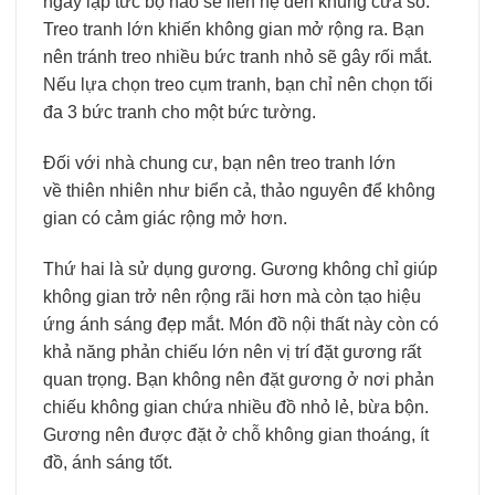
ngay lập tức bộ não sẽ liên hệ đến khung cửa sổ.
Treo tranh lớn khiến không gian mở rộng ra. Bạn
nên tránh treo nhiều bức tranh nhỏ sẽ gây rối mắt.
Nếu lựa chọn treo cụm tranh, bạn chỉ nên chọn tối
đa 3 bức tranh cho một bức tường.
Đối với nhà chung cư, bạn nên treo tranh lớn
về thiên nhiên như biển cả, thảo nguyên để không
gian có cảm giác rộng mở hơn.
Thứ hai là sử dụng gương. Gương không chỉ giúp
không gian trở nên rộng rãi hơn mà còn tạo hiệu
ứng ánh sáng đẹp mắt. Món đồ nội thất này còn có
khả năng phản chiếu lớn nên vị trí đặt gương rất
quan trọng. Bạn không nên đặt gương ở nơi phản
chiếu không gian chứa nhiều đồ nhỏ lẻ, bừa bộn.
Gương nên được đặt ở chỗ không gian thoáng, ít
đồ, ánh sáng tốt.