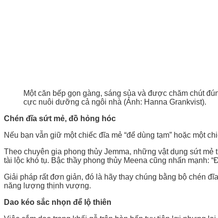
Một căn bếp gọn gàng, sáng sủa và được chăm chút đún
cực nuôi dưỡng cả ngôi nhà (Ảnh: Hanna Grankvist).
Chén đĩa sứt mẻ, đồ hỏng hóc
Nếu bạn vẫn giữ một chiếc đĩa mẻ “để dùng tạm” hoặc một chiế
Theo chuyên gia phong thủy Jemma, những vật dụng sứt mẻ tư
tài lộc khó tụ. Bậc thầy phong thủy Meena cũng nhấn mạnh: “Đồ
Giải pháp rất đơn giản, đó là hãy thay chúng bằng bộ chén đĩa 
năng lượng thịnh vượng.
Dao kéo sắc nhọn để lộ thiên