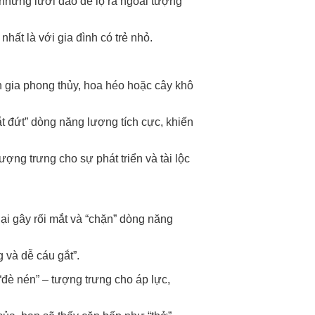
 những lưỡi dao để lộ ra ngoài tượng
hất là với gia đình có trẻ nhỏ.
 gia phong thủy, hoa héo hoặc cây khô
ắt đứt” dòng năng lượng tích cực, khiến
ượng trưng cho sự phát triển và tài lộc
lại gây rối mắt và “chặn” dòng năng
 và dễ cáu gắt”.
 “đè nén” – tượng trưng cho áp lực,