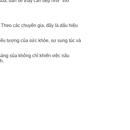
sủa, bạn sẽ thấy căn bếp như “thở”
 Theo các chuyên gia, đây là dấu hiệu
biểu tượng của sức khỏe, sự sung túc và
sáng sủa không chỉ khiến việc nấu
h.