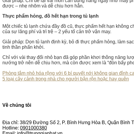
Giải pháp: Chỉ để lại vài món cần dùng hằng ngày như máy pha
được – nhẹ nhõm và dễ chịu hơn hẳn.
Thực phẩm hỏng, đồ hết hạn trong tủ lạnh
Một chiếc tủ lạnh chứa đầy đồ cũ, thực phẩm hết hạn không c
của sự lãng phí và trì trệ – 2 yếu tố cản trở vận may.
Giải pháp: Dọn tủ lạnh định kỳ, bỏ đi thực phẩm hỏng, làm sạ
tinh thần phấn khởi.
Chỉ với vài thay đổi nhỏ bạn đã góp phần khơi thông năng lượ
nướng trở nên dễ chịu hơn, mà còn được xem là “đòn bẩy phong
Phòng tắm nhỏ hóa rộng với 6 bí quyết nới không gian đỉnh c
5 loại cây cảnh trong nhà cho người bận rộn hoặc hay quên
Về chúng tôi
Địa chỉ: 38/29 Đường Số 2, P. Bình Hưng Hòa B, Quận Bình
Hotline:
0901000380
Email:
info@trunggiaphat.vn