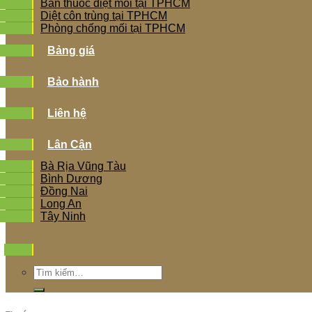
Bán thuốc diệt mối tại TPHCM
Diệt côn trùng tại TPHCM
Phòng chống mối tại TPHCM
Bảng giá
Bảo hành
Liên hệ
Lân Cận
Bà Rịa Vũng Tàu
Bình Dương
Đồng Nai
Long An
Tây Ninh
Tìm
kiếm: