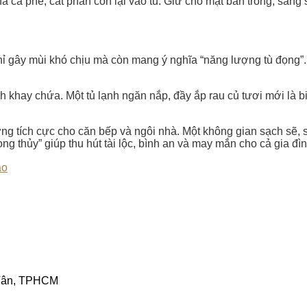
 cà phê; cất phần còn lại vào tủ. Giữ cho mặt bàn trống, sáng 
hỉ gây mùi khó chịu mà còn mang ý nghĩa “năng lượng tù đọng”.
ch khay chứa. Một tủ lạnh ngăn nắp, đầy ắp rau củ tươi mới là 
ng tích cực cho căn bếp và ngôi nhà. Một không gian sạch sẽ, 
 thủy” giúp thu hút tài lộc, bình an và may mắn cho cả gia đìn
ao
 Tân, TPHCM