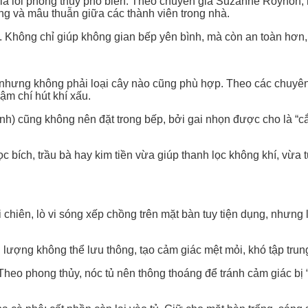
ại là lỗi phong thủy phổ biến. Theo chuyên gia Suzanne Roynon,
ng và mâu thuẫn giữa các thành viên trong nhà.
 Không chỉ giúp không gian bếp yên bình, mà còn an toàn hơn, n
 nhưng không phải loại cây nào cũng phù hợp. Theo các chuyên
ậm chí hút khí xấu.
ành) cũng không nên đặt trong bếp, bởi gai nhọn được cho là “c
 bích, trầu bà hay kim tiền vừa giúp thanh lọc không khí, vừa t
i chiên, lò vi sóng xếp chồng trên mặt bàn tuy tiện dụng, nhưng 
lượng không thể lưu thông, tạo cảm giác mệt mỏi, khó tập trung
. Theo phong thủy, nóc tủ nên thông thoáng để tránh cảm giác bị