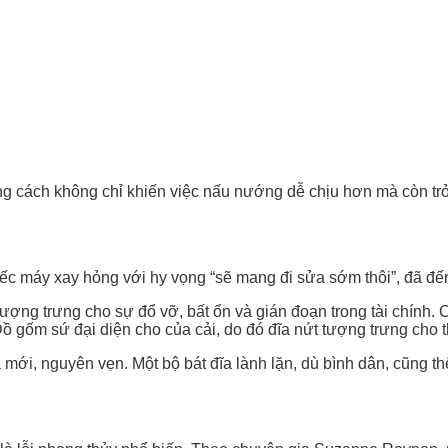
g cách không chỉ khiến việc nấu nướng dễ chịu hơn mà còn tr
c máy xay hỏng với hy vọng “sẽ mang đi sửa sớm thôi”, đã đến l
ợng trưng cho sự đổ vỡ, bất ổn và gián đoạn trong tài chính.
 gốm sứ đại diện cho của cải, do đó đĩa nứt tượng trưng cho th
mới, nguyên vẹn. Một bộ bát đĩa lành lặn, dù bình dân, cũng thể 