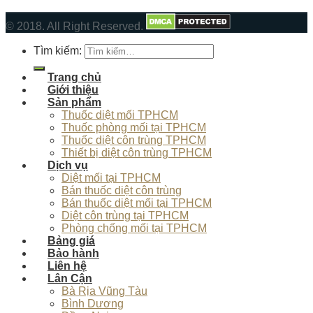
© 2018. All Right Reserved.
Tìm kiếm:
Trang chủ
Giới thiệu
Sản phẩm
Thuốc diệt mối TPHCM
Thuốc phòng mối tại TPHCM
Thuốc diệt côn trùng TPHCM
Thiết bị diệt côn trùng TPHCM
Dịch vụ
Diệt mối tại TPHCM
Bán thuốc diệt côn trùng
Bán thuốc diệt mối tại TPHCM
Diệt côn trùng tại TPHCM
Phòng chống mối tại TPHCM
Bảng giá
Bảo hành
Liên hệ
Lân Cận
Bà Rịa Vũng Tàu
Bình Dương