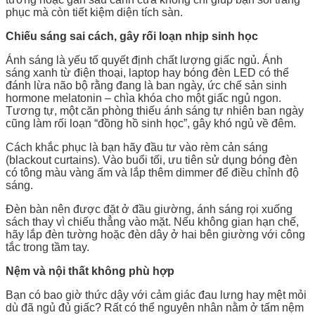
phục mà còn tiết kiệm diện tích sàn.
Chiếu sáng sai cách, gây rối loạn nhịp sinh học
Ánh sáng là yếu tố quyết định chất lượng giấc ngủ. Ánh
sáng xanh từ điện thoại, laptop hay bóng đèn LED có thể
đánh lừa não bộ rằng đang là ban ngày, ức chế sản sinh
hormone melatonin – chìa khóa cho một giấc ngủ ngon.
Tương tự, một căn phòng thiếu ánh sáng tự nhiên ban ngày
cũng làm rối loạn “đồng hồ sinh học”, gây khó ngủ về đêm.
Cách khắc phục là bạn hãy đầu tư vào rèm cản sáng
(blackout curtains). Vào buổi tối, ưu tiên sử dụng bóng đèn
có tông màu vàng ấm và lắp thêm dimmer để điều chỉnh độ
sáng.
Đèn bàn nên được đặt ở đầu giường, ánh sáng rọi xuống
sách thay vì chiếu thẳng vào mặt. Nếu không gian hạn chế,
hãy lắp đèn tường hoặc đèn dây ở hai bên giường với công
tắc trong tầm tay.
Nệm và nội thất không phù hợp
Bạn có bao giờ thức dậy với cảm giác đau lưng hay mệt mỏi
dù đã ngủ đủ giấc? Rất có thể nguyên nhân nằm ở tấm nệm