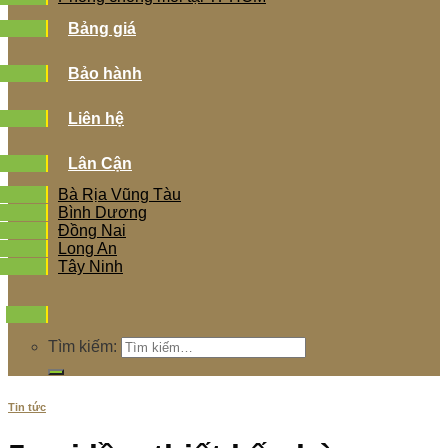
Bảng giá
Bảo hành
Liên hệ
Lân Cận
Bà Rịa Vũng Tàu
Bình Dương
Đồng Nai
Long An
Tây Ninh
Tìm kiếm:
Tin tức