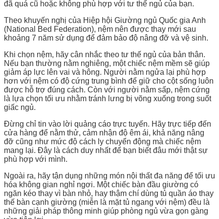
đã quá cũ hoặc không phù hợp với tư thế ngủ của bạn.
Theo khuyến nghị của Hiệp hội Giường ngủ Quốc gia Anh
(National Bed Federation), nệm nên được thay mới sau
khoảng 7 năm sử dụng để đảm bảo độ nâng đỡ và vệ sinh.
Khi chọn nệm, hãy cân nhắc theo tư thế ngủ của bản thân.
Nếu bạn thường nằm nghiêng, một chiếc nệm mềm sẽ giúp
giảm áp lực lên vai và hông. Người nằm ngửa lại phù hợp
hơn với nệm có độ cứng trung bình để giữ cho cột sống luôn
được hỗ trợ đúng cách. Còn với người nằm sấp, nệm cứng
là lựa chọn tối ưu nhằm tránh lưng bị võng xuống trong suốt
giấc ngủ.
Đừng chỉ tin vào lời quảng cáo trực tuyến. Hãy trực tiếp đến
cửa hàng để nằm thử, cảm nhận độ êm ái, khả năng nâng
đỡ cũng như mức độ cách ly chuyển động mà chiếc nệm
mang lại. Đây là cách duy nhất để bạn biết đâu mới thật sự
phù hợp với mình.
Ngoài ra, hãy tận dụng những món nội thất đa năng để tối ưu
hóa không gian nghỉ ngơi. Một chiếc bàn đầu giường có
ngăn kéo thay vì bàn nhỏ, hay thậm chí dùng tủ quần áo thay
thế bàn cạnh giường (miễn là mặt tủ ngang với nệm) đều là
những giải pháp thông minh giúp phòng ngủ vừa gọn gàng