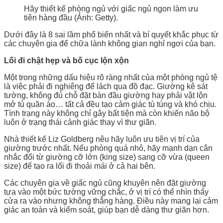
Hãy thiết kế phòng ngủ với giấc ngủ ngon làm ưu
tiên hàng đầu (Ảnh: Getty).
Dưới đây là 8 sai lầm phổ biến nhất và bí quyết khắc phục từ
các chuyên gia để chữa lành không gian nghỉ ngơi của bạn.
Lối đi chật hẹp và bố cục lộn xộn
Một trong những dấu hiệu rõ ràng nhất của một phòng ngủ tệ
là việc phải đi nghiêng để lách qua đồ đạc. Giường kê sát
tường, không đủ chỗ đặt bàn đầu giường hay phải vật lộn
mở tủ quần áo… tất cả đều tạo cảm giác tù túng và khó chịu.
Tình trạng này không chỉ gây bất tiện mà còn khiến não bộ
luôn ở trạng thái cảnh giác thay vì thư giãn.
Nhà thiết kế Liz Goldberg nêu hãy luôn ưu tiên vị trí của
giường trước nhất. Nếu phòng quá nhỏ, hãy mạnh dạn cân
nhắc đổi từ giường cỡ lớn (king size) sang cỡ vừa (queen
size) để tạo ra lối đi thoải mái ở cả hai bên.
Các chuyên gia về giấc ngủ cũng khuyên nên đặt giường
tựa vào một bức tường vững chắc, ở vị trí có thể nhìn thấy
cửa ra vào nhưng không thẳng hàng. Điều này mang lại cảm
giác an toàn và kiểm soát, giúp bạn dễ dàng thư giãn hơn.