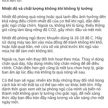
vừa tiện lợi.
Nhiệt độ và chất lượng không khí không lý tưởng
Nhiệt độ phòng quá nóng hoặc quá lạnh đều ảnh hưởng đến
khả năng điều chỉnh nhiệt độ của cơ thể khi ngủ, dẫn đến
giấc ngủ chập chờn. Ngoài ra, không khí tù túng, thiếu thông
gió cũng làm tăng nồng độ CO2, gây nhức đầu và mệt mỏi.
Nhiệt độ phòng ngủ được khuyên dùng là 16-18 độ C. Hãy
sử dụng máy tạo ẩm vào mùa đông để tránh không khí khô,
hoặc bật quạt trần, mở cửa sổ vài phút trước khi ngủ vào
mùa hè để làm mới không khí.
Ngoài ra, bạn nên thay đổi linh hoạt theo mùa. Thay vì dùng
chăn quá dày, hãy dùng nhiều lớp chăn mỏng để dễ điều
chỉnh. Chăn điện hẹn giờ cũng là một lựa chọn hợp lý, giúp
bạn ấm áp lúc đầu mà không bị quá nóng về sau.
Có thể bạn sẽ ngạc nhiên khi thấy những thay đổi nhỏ trong
cách bài trí nội thất lại có thể tạo nên sự khác biệt lớn. Hãy
dành thời gian xem xét lại phòng ngủ của mình và biến nó
thành một không gian lý tưởng cho giấc ngủ, để mỗi sáng
thức dậy bạn đều tràn đầy năng lượng và sẵn sàng cho một
ngày mới.