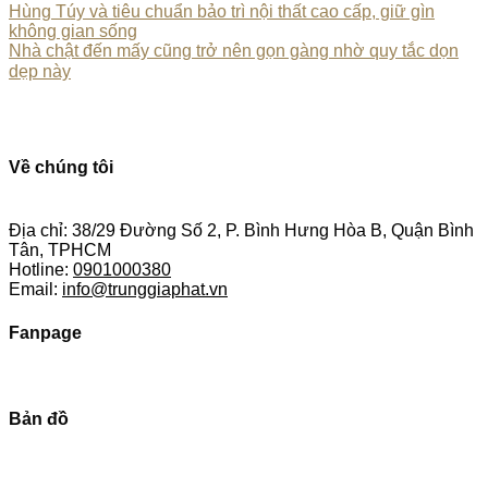
Hùng Túy và tiêu chuẩn bảo trì nội thất cao cấp, giữ gìn
không gian sống
Nhà chật đến mấy cũng trở nên gọn gàng nhờ quy tắc dọn
dẹp này
Về chúng tôi
Địa chỉ: 38/29 Đường Số 2, P. Bình Hưng Hòa B, Quận Bình
Tân, TPHCM
Hotline:
0901000380
Email:
info@trunggiaphat.vn
Fanpage
Bản đồ