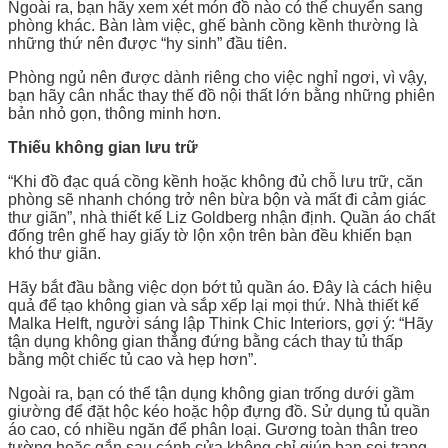
Ngoài ra, bạn hãy xem xét món đồ nào có thể chuyển sang
phòng khác. Bàn làm việc, ghế bành cồng kềnh thường là
những thứ nên được “hy sinh” đầu tiên.
Phòng ngủ nên được dành riêng cho việc nghỉ ngơi, vì vậy,
bạn hãy cân nhắc thay thế đồ nội thất lớn bằng những phiên
bản nhỏ gọn, thông minh hơn.
Thiếu không gian lưu trữ
“Khi đồ đạc quá cồng kềnh hoặc không đủ chỗ lưu trữ, căn
phòng sẽ nhanh chóng trở nên bừa bộn và mất đi cảm giác
thư giãn”, nhà thiết kế Liz Goldberg nhận định. Quần áo chất
đống trên ghế hay giấy tờ lộn xộn trên bàn đều khiến bạn
khó thư giãn.
Hãy bắt đầu bằng việc dọn bớt tủ quần áo. Đây là cách hiệu
quả để tạo không gian và sắp xếp lại mọi thứ. Nhà thiết kế
Malka Helft, người sáng lập Think Chic Interiors, gợi ý: “Hãy
tận dụng không gian thẳng đứng bằng cách thay tủ thấp
bằng một chiếc tủ cao và hẹp hơn”.
Ngoài ra, bạn có thể tận dụng không gian trống dưới gầm
giường để đặt hộc kéo hoặc hộp đựng đồ. Sử dụng tủ quần
áo cao, có nhiều ngăn để phân loại. Gương toàn thân treo
tường hoặc gắn sau cánh cửa không chỉ giúp bạn soi trang